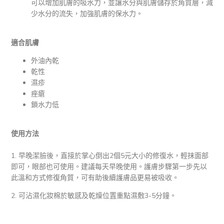
可以增加肌膚的吸水力，並讓水分與肌膚儲存於角質層，減
少水分的流失，加強肌膚的保水力。
適合肌膚
外油內乾
乾性
濕疹
痤瘡
鎖水力低
使用方法
1. 早晚潔臉後，直接於掌心倒出2個5元大小的修復水，輕抹面部
即可，眼部也可使用。建議每天早晚使用。護膚步驟第一步先以
此溫和方式修復角質，可有助後續護膚品更易被吸收。
2. 可沾濕化妝棉於敏感及乾燥位置重點濕敷3-5分鐘。