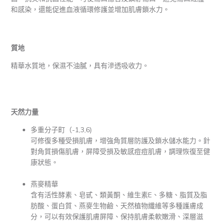
和感染，還能促進血液循環修護並增加肌膚鎖水力。
質地
精華水質地，保濕不油膩，具有滲透吸收力。
天然力量
多重分子町（-1,3,6)
可修復多種受損肌膚，增強角質層防護及鎖水儲水能力。針
對角質損傷肌膚，屏障受損及敏感痘痘肌膚，調理恢復至健
康狀態。
燕麥精華
含有活性酵素、皂甙、類黃酮、維生素E、多糖、脂質及脂
肪酸、蛋白質、燕麥生物鹼、天然植物纖維等多種護膚成
分，可以有效保護肌膚屏障、保持肌膚柔軟嫩滑、深層滋