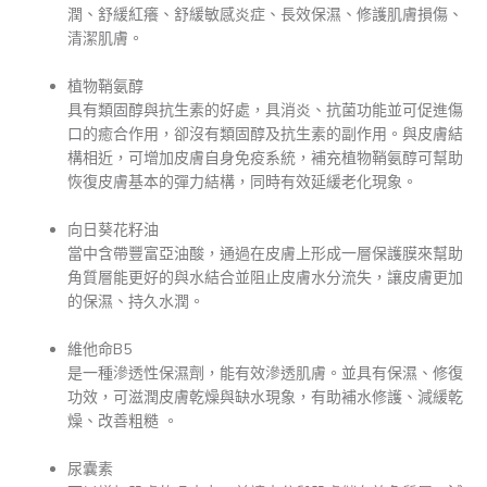
潤、舒緩紅癢、舒緩敏感炎症、長效保濕、修護肌膚損傷、
清潔肌膚。
植物鞘氨醇
具有類固醇與抗生素的好處，具消炎、抗菌功能並可促進傷
口的癒合作用，卻沒有類固醇及抗生素的副作用。與皮膚結
構相近，可增加皮膚自身免疫系統，補充植物鞘氨醇可幫助
恢復皮膚基本的彈力結構，同時有效延緩老化現象。
向日葵花籽油
當中含帶豐富亞油酸，通過在皮膚上形成一層保護膜來幫助
角質層能更好的與水結合並阻止皮膚水分流失，讓皮膚更加
的保濕、持久水潤。
維他命B5
是一種滲透性保濕劑，能有效滲透肌膚。並具有保濕、修復
功效，可滋潤皮膚乾燥與缺水現象，有助補水修護、減緩乾
燥、改善粗糙 。
尿囊素