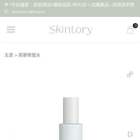
🤎7月份優惠：潔面/卸妝/罐裝面膜2件82折＋加購產品✨詳情請參閱
IG : skintory.skincare
0
主頁
燕麥修復水