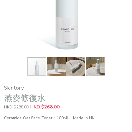
Skintory
燕麥修復水
HKD $268.00
HKD $288.00
Ceramide Oat Face Toner．100ML．Made in HK