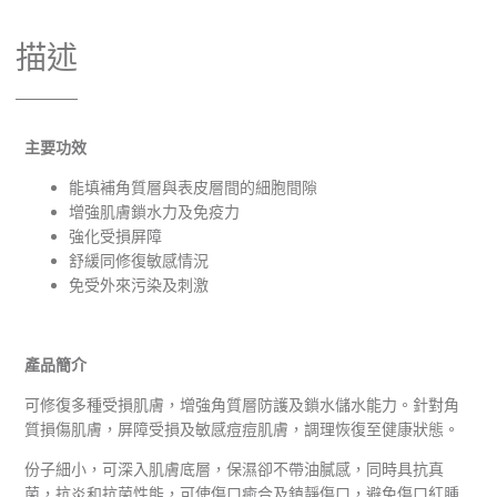
描述
主要功效
能填補角質層與表皮層間的細胞間隙
增強肌膚鎖水力及免疫力
強化受損屏障
舒緩同修復敏感情況
免受外來污染及刺激
產品簡介
可修復多種受損肌膚，增強角質層防護及鎖水儲水能力。針對角
質損傷肌膚，屏障受損及敏感痘痘肌膚，調理恢復至健康狀態。
份子細小，可深入肌膚底層，保濕卻不帶油膩感，同時
具抗真
菌，抗炎和抗菌性能，可使傷口癒合及鎮靜傷口，避免傷口紅腫