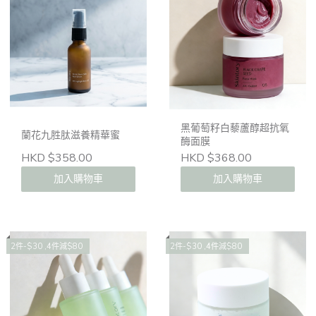
黑葡萄籽白藜蘆醇超抗氧
蘭花九胜肽滋養精華蜜
酶面膜
HKD $358.00
HKD $368.00
加入購物車
加入購物車
2件-$30 ,4件減$80
2件-$30 ,4件減$80