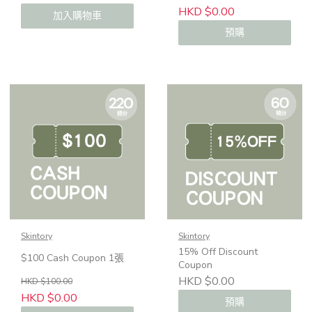
HKD $0.00
加入購物車
預購
Skintory
Skintory
15% Off Discount
$100 Cash Coupon 1張
Coupon
HKD $0.00
HKD $100.00
HKD $0.00
預購