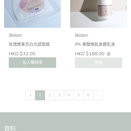
Skintory
Skintory
玫瑰酵素亮白光感面膜
8% 果酸煥肌身體乳液
HKD $188.00
HKD $32.00
起
加入購物車
售罄
‹
1
2
3
4
5
6
›
資料