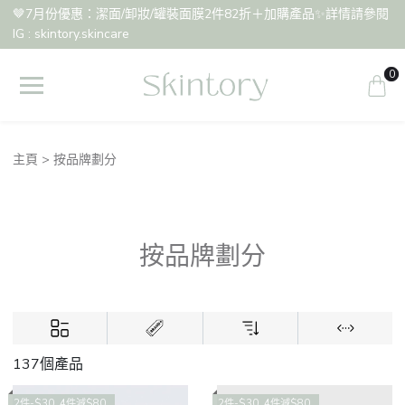
🤎7月份優惠：潔面/卸妝/罐裝面膜2件82折＋加購產品✨詳情請參閱
IG : skintory.skincare
0
主頁
按品牌劃分
按品牌劃分
137個產品
2件-$30 ,4件減$80
2件-$30 ,4件減$80