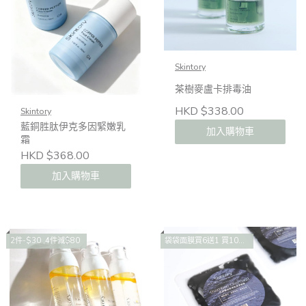
Skintory
茶樹麥盧卡排毒油
HKD $338.00
Skintory
藍銅胜肽伊克多因緊嫩乳
加入購物車
霜
HKD $368.00
加入購物車
2件-$30 ,4件減$80
袋袋面膜買6送1 買10送2 買14送4