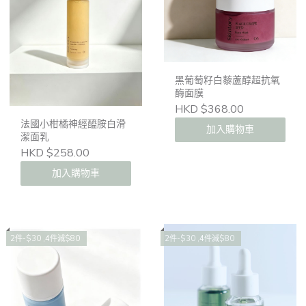
黑葡萄籽白藜蘆醇超抗氧
酶面膜
HKD $368.00
法國小柑橘神經醯胺白滑
加入購物車
潔面乳
HKD $258.00
加入購物車
2件-$30 ,4件減$80
2件-$30 ,4件減$80