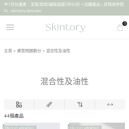
🤎7月份優惠：潔面/卸妝/罐裝面膜2件82折＋加購產品✨詳情請參閱
IG : skintory.skincare
0
主頁
膚質問題劃分
混合性及油性
混合性及油性
44個產品
2件-$30 ,4件減$80
2件-$30 ,4件減$80