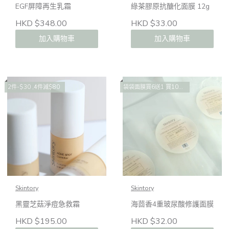
EGF屏障再生乳霜
綠茶膠原抗醣化面膜 12g
HKD $348.00
HKD $33.00
加入購物車
加入購物車
2件-$30 ,4件減$80
袋袋面膜買6送1 買10送2 買14送4
Skintory
Skintory
黑靈芝菇淨痘急救霜
海茴香4重玻尿酸修護面膜
HKD $195.00
HKD $32.00