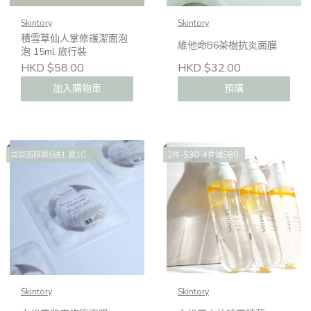
Skintory
Skintory
積雪草仙人掌修護潔面泡
維他命B6茶樹抗炎面膜
泡 15ml 旅行裝
HKD $58.00
HKD $32.00
加入購物車
預購
袋袋面膜買6送1 買10送2 買14送4
2件-$30 ,4件減$80
Skintory
Skintory