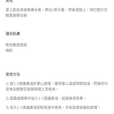
質地
塗上肌底液或爽膚水後，擠出2泵分量，然後塗臉上，用打圈方式
輕柔按摩全臉
適合肌膚
乾性敏感痘痘
暗粒
使用方法
1) 放2-3滴護膚油於掌心搓揉，運用掌心溫度稍稍加溫，然後均勻
塗抹及輕壓在臉部和頸上至吸收。
2) 面霜或精華中加入1-2滴護膚油，加強保濕效果。
3) 混入1-2滴護膚油到粉底液中使用，令底妝更貼服和透薄。