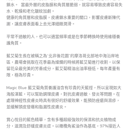
鎖水。 當最外層的皮脂膜和角質層脆弱，就容易導致皮膚容易失
水、乾燥和老化皺紋加劇。
健康的角質層和皮脂膜，皮膚鎖水重要的關口，影響皮膚新陳代
謝，讓皮膚表面看上去光澤細緻潤滑。
平常不過敏的人，也可以適當頻率或是在季節轉換時使用維穩養
護角質。
藍艾菊生長在被稱之為“北非後花園”的摩洛哥北部地中海沿岸地
區，農場會挑取在花季最為燦爛的時候將藍艾菊進行收割，以保
留花朵最完美的芳香成分，藍艾菊精油出油率極低，每年產量有
限，極為珍貴。
Magic Blue 藍艾菊角質養護油含有珍貴的天藍烴，所以呈現如大
海般湛藍，可以幫助調理皮膚，對抗皮膚過敏、發炎等問題。在
處理神經性皮膚炎時具有很好的舒緩效果，能預防痤瘡與濕疹，
並緩解頭皮發癢和脂漏性皮膚炎。
賞心悅目的藍色精華，含有多種超級強效的保濕和抗炎植物成
分，滋潤及舒緩皮膚炎症。以橄欖角鯊油作為基底，97%接近人