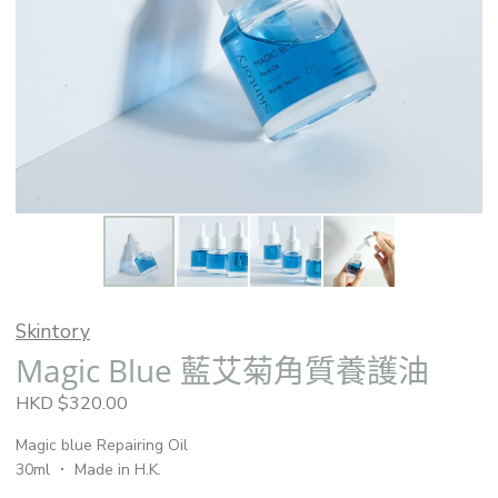
Skintory
Magic Blue 藍艾菊角質養護油
HKD $320.00
Magic blue Repairing Oil
30ml ． Made in H.K.