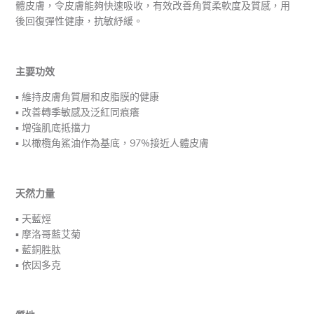
體皮膚，令皮膚能夠快速吸收，有效改善角質柔軟度及質感，用
後回復彈性健康，抗敏紓緩。
主要功效
▪︎ 維持皮膚角質層和皮脂膜的健康
▪︎ 改善轉季敏感及泛紅同痕癢
▪︎ 增強肌底抵擋力
▪︎ 以橄欖角鯊油作為基底，97%接近人體皮膚
天然力量
▪︎ 天藍烴
▪︎ 摩洛哥藍艾菊
▪︎ 藍銅胜肽
▪︎ 依因多克