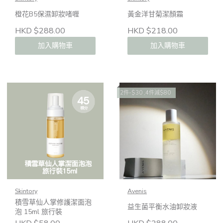
橙花B5保濕卸妝啫喱
黃金洋甘菊潔顏霜
HKD $288.00
HKD $218.00
加入購物車
加入購物車
2件-$30 ,4件減$80
Skintory
Avenis
積雪草仙人掌修護潔面泡
益生菌平衡水油卸妝液
泡 15ml 旅行裝