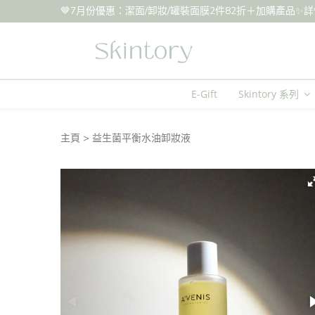
🤎7月份優惠：潔面/卸妝/罐裝面膜2件82折＋加購產品✨詳情請參閱IG 
E-Gift
Skintory 系列
主頁
益生菌平衡水油卸妝液