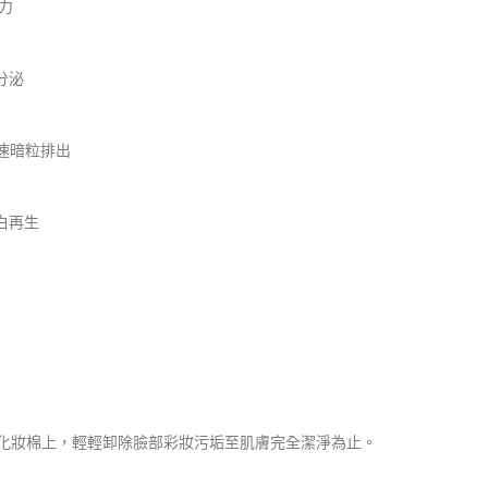
力
分泌
速暗粒排出
白再生
化妝棉上，輕輕卸除臉部彩妝污垢至肌膚完全潔淨為止
。