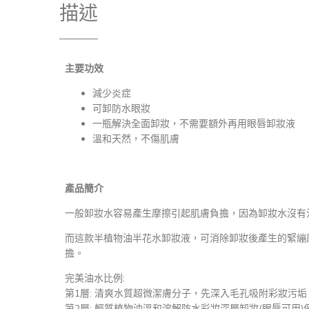
描述
主要功效
減少炎症
可卸防水眼妝
一瓶解決全面卸妝，不需要額外再用眼唇卸妝液
溫和天然
，不傷肌膚
產品簡介
一般卸妝水容易產生摩擦引起肌膚負擔，因為卸妝水沒有
而這款半植物油半花水卸妝液，可消除卸妝後產生的緊繃
擔。
完美油水比例:
第1層: 清爽⽔質超微潔膚分子，先深入毛孔吸附彩妝污垢
第2層: 輕質植物油溫和溶解防⽔彩妝深層卸妝(眼唇可用