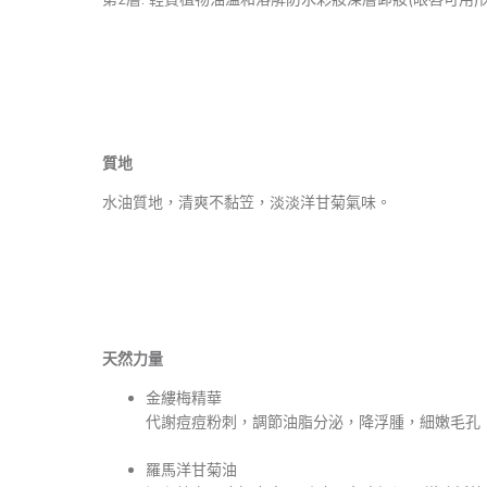
質地
水油質地，清爽不黏笠，淡淡洋甘菊氣味。
天然力量
金縷梅精華
代謝痘痘粉刺，調節油脂分泌，降浮腫，細嫩毛孔 
羅馬洋甘菊油