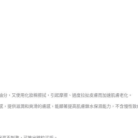
油分，又使用化妝棉擦拭，引起摩擦、過度拉扯皮膚而加速肌膚老化。
感，提供滋潤和爽滑的膚感，能顯著提高肌膚鎖水保濕能力，不含慢性致
)保濕不刺激，可推出暗粒污垢。