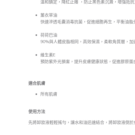
溫和鎮定，降紅止癢 ，防止黑色素沉澱，增強抵抗
薰衣草油
快速滲透毛囊消毒抗菌，促進細胞再生，平衡油脂
荷荷巴油
90%與人體皮脂相同，高效保濕，柔軟角質層，加
維生素E
預防紫外光損害，提升皮膚健康狀態，促進膠原蛋
適合肌膚
所有肌膚
使用方法
先將卸妝液輕輕搖勻，讓水和油迅速結合
，
將卸妝液倒於