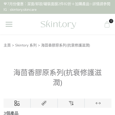
🤎7月份優惠：潔面/卸妝/罐裝面膜2件82折＋加購產品✨詳情請參閱
IG : skintory.skincare
0
主頁
Skintory 系列
海茴香膠原系列(抗衰修護滋潤)
海茴香膠原系列(抗衰修護滋
潤)
3個產品