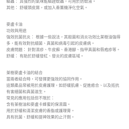
驅蟲： 其強烈的氣味能驅趕蚊蟲，可用於防蚊液。
其他： 舒緩頭皮屑，或加入香薰機淨化空氣。
麥盧卡油
功效與用途
強效抗菌抗炎： 根據一些說法，其殺菌和消炎功效比茶樹油強得
多，能有效對抗細菌、真菌和病毒引起的皮膚病。
皮膚問題： 針對濕疹、牛皮癬、香港腳、指甲真菌和唇疱疹等。
舒緩： 有助於舒緩發紅、發炎的皮膚區域。
茶樹麥盧卡油的結合
當兩者結合時，可發揮更強效的協同作用。
這類產品常被用於皮膚護理，如舒緩肌膚、促進癒合、以及抵抗
有害細菌和真菌滋生。
常見的應用包括但不限於：
含有茶樹油和麥盧卡蜂蜜的保濕霜。
用於舒緩和清潔皮膚的香脂或護理膏。
具有抗菌、舒緩和提神效果的止汗劑。