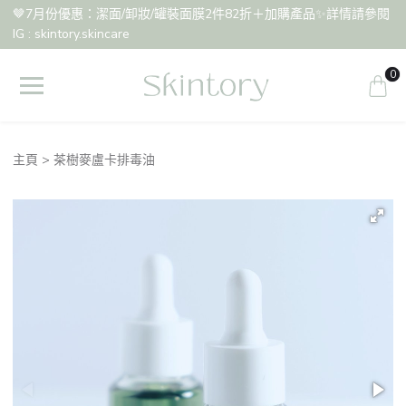
🤎7月份優惠：潔面/卸妝/罐裝面膜2件82折＋加購產品✨詳情請參閱
IG : skintory.skincare
0
主頁
茶樹麥盧卡排毒油