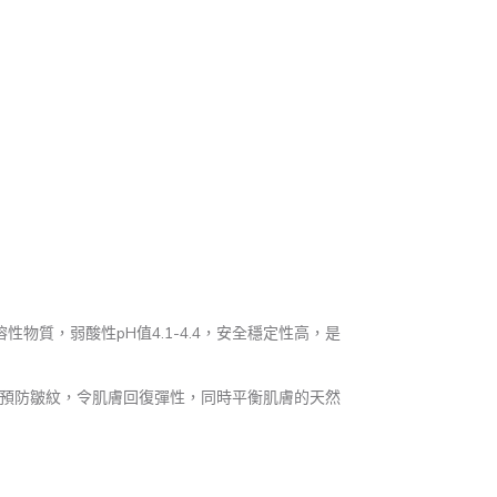
物質，弱酸性pH值4.1-4.4，安全穩定性高，是
效預防皺紋，令肌膚回復彈性，同時
平衡肌膚的天然