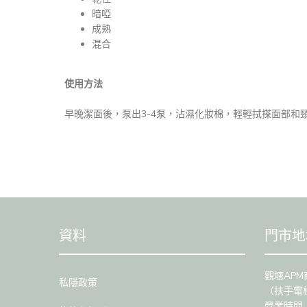
暗啞
成熟
混合
使用方法
早晚潔面後，泵出3-4泵，沾濕化妝棉，輕輕拭搽面部和
資料
門市地
觀塘APM
私隱政策
（扶手電
營業時間：1