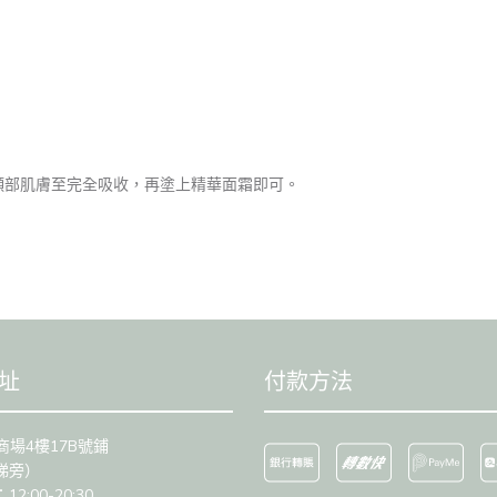
頸部肌膚至完全吸收，再塗上精華面霜即可。
址
付款方法
商場4樓17B號鋪
梯旁）
2:00-20:30