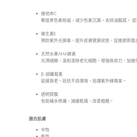
維他命C
擊退黑色素始袓，減少色素沉澱，去除油膩感， 
維生素E
預防紫外光損害，提升皮膚健康狀態，促進膠原蛋
天然水果AHA酵素
光滑細緻，温和清除老化細胞，增強吸收力，加速
β-胡蘿蔔素
延緩衰老，抵抗不良環境，抵擋紫外線傷害。
透明質酸
有助補水修護、減緩乾燥、改善粗糙。
適合肌膚
中性
乾性