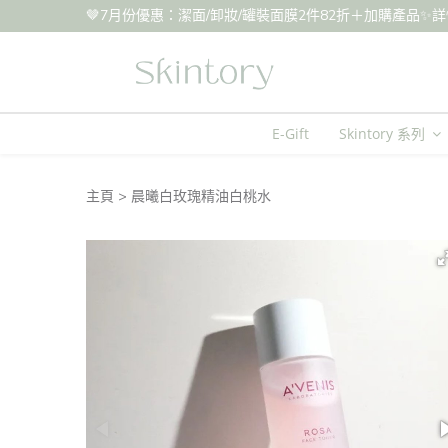
🤎7月份優惠：潔面/卸妝/罐裝面膜2件82折＋加購產品✨詳情請參閱IG 
E-Gift
Skintory 系列
主頁
晨曦白玫瑰精油白桃水