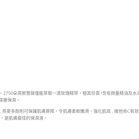
750朵突厥薔薇僅能萃取一滴玫瑰精萃，極其珍貴 !含有微量精油及水溶性
深層保濕。
; 燕麥多酚則可保護肌膚屏障，令肌膚柔軟嫩滑，強化肌底 ; 維他命C有
，是肌膚最佳的保濕液。