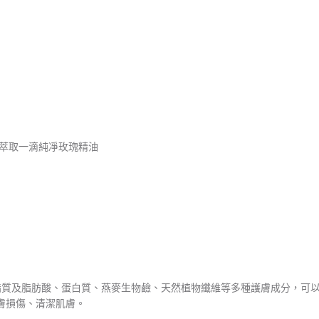
能萃取一滴純凈玫瑰精油
脂質及脂肪酸、蛋白質、燕麥生物鹼、天然植物纖維等多種護膚成分，可
膚損傷、清潔肌膚。