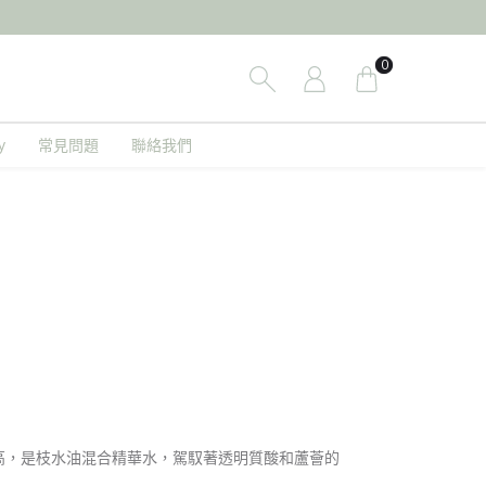
0
y
常見問題
聯絡我們
定性高，是枝水油混合精華水，駕馭著透明質酸和蘆薈的