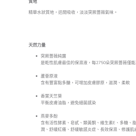
質地
精華水狀質地，迅間吸收，淡淡突厥薔薇氣味。
天然力量
突厥薔薇純露
是乾性肌膚最佳的保濕液，每2750朵突厥薔薇僅
蘆薈原液
含有豐富黏多醣，可增加皮膚膠原
，
滋潤、柔軟
香葉天竺葵
平衡皮膚油脂
，
避免細菌感染
燕麥多酚
含有活性酵素、皂甙、類黃酮、維生素E、多糖、
潤、舒緩紅癢、舒緩敏感炎症、長效保濕、修護肌