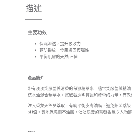
描述
主要功效
保濕滲透，提升吸收力
預防皺紋，令肌膚回復彈性
平衡肌膚的天然pH值
產品簡介
帶有淡淡突厥薔薇清香的保濕精華水，蘊含突厥薔薇精油，2
枝水油混合精華水，駕馭著透明質酸和蘆薈的力量，有效
注入香葉天竺葵萃取，有助平衡皮膚油脂，避免細菌感染 
pH值。
質地保濕而不油膩，淡淡浪漫的薔薇香氣令人陶醉