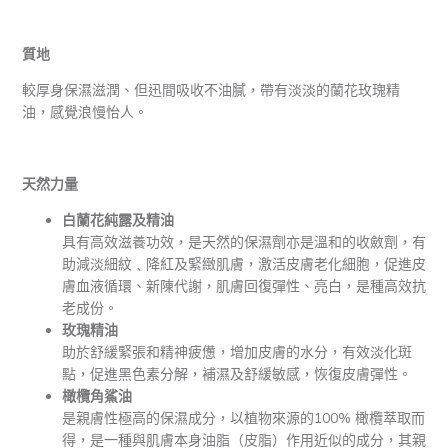
質地
較厚身保濕滋潤、但迅間吸收不油膩，帶有淡淡的蘭花玫瑰精
油，感覺浪慢怡人。
天然力量
白蘭花純露及精油
具有高效滋養功效，是天然的保濕劑亦是溫和的收斂劑，有
助減淡細紋﹑降紅及緊緻肌膚，激活皮膚老化細胞，促進皮
膚血液循環、新陳代謝，肌膚回復彈性、亮白，是種高效抗
老成份。
玫瑰精油
助於舒緩緊張和精神疲憊，增加皮膚的水分，有效淡化斑
點，促進黑色素分解，補濕及舒緩敏感，恢復皮膚彈性。
橄欖角鯊油
是親膚性極高的保濕成分，以植物來源的100% 橄欖萃取而
得，是一種與肌膚本身油脂（皮脂）作用近似的成分，其親