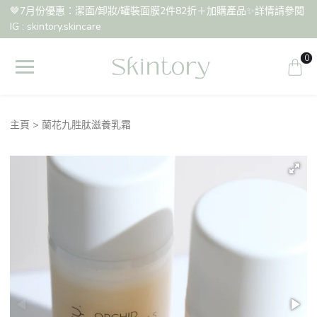
🤎7月份優惠：潔面/卸妝/罐裝面膜2件82折＋加購產品✨詳情請參閱
IG : skintory.skincare
0
主頁
蘭花九胜肽滋養乳霜