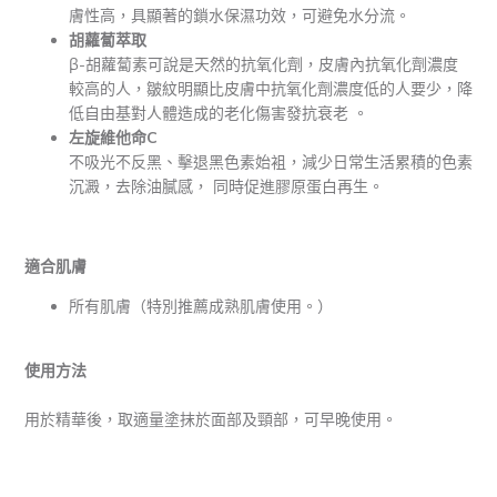
膚性高，具顯著的鎖水保濕功效，可避免水分流。
胡蘿蔔萃取
β-胡蘿蔔素可說是天然的抗氧化劑，皮膚內抗氧化劑濃度
較高的人，皺紋明顯比皮膚中抗氧化劑濃度低的人要少，降
低自由基對人體造成的老化傷害發抗衰老 。
左旋維他命
C
不吸光不反黑、擊退黑色素始袓，減少日常生活累積的色素
沉澱，去除油膩感， 同時促進膠原蛋白再生。
適合肌膚
所有肌膚（特別推薦成熟肌膚使用。）
使用方法
用於精華後，取適量塗抹於面部及頸部，可早晚使用。