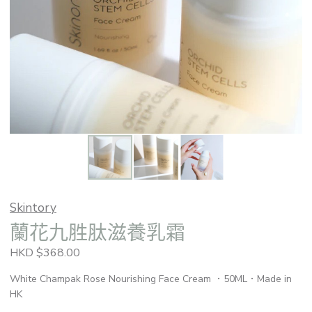
Skintory
蘭花九胜肽滋養乳霜
HKD $368.00
White Champak Rose Nourishing Face Cream ．50ML．Made in
HK