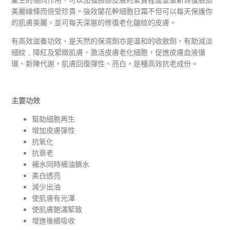
產生的協同作用，可以加強臉部皮膚的緊實程度並重新恢復臉部
美麗線條而倍受珍貴。強效蘭花幹細胞日霜不但可以每天保護你
的肌膚美麗，並可每天深層的修復老化皺紋的皮膚。
有高效滋養功效，是天然的保濕劑亦是溫和的收斂劑，有助減淡
細紋﹑降紅及緊緻肌膚，激活皮膚老化細胞，促進皮膚血液循
環、新陳代謝，肌膚回復彈性、亮白，是種高效抗老成份。
主要功效
幫助細胞再生
增加皮膚彈性
抗氧化
抗衰老
補水同時補油鎖水
美白透亮
減少出油
使肌膚有光澤
使肌膚飽滿緊致
增進後續吸收