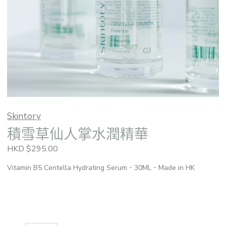
Skintory
積雪草仙人掌水潤精華
HKD $295.00
Vitamin B5 Centella Hydrating Serum．30ML．Made in HK