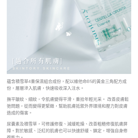
蘊含積雪草4重保濕組合成份，配以維他命B5的黃金三角配方成
份，層層滲入肌膚，快速吸收深入注水。
撫平皺紋、細紋，令肌膚變得平滑，重拾年輕光采。 改善皮膚鬆
弛問題，從而變得更緊緻，幫助肌膚抵禦外界環境和壓力對皮膚
造成的傷害。
尿囊素及積雪草，可修護修復、減緩乾燥、改善粗糙修復肌膚屏
障。對於敏感、泛紅的肌膚也可以快速舒緩、鎮定，增強⾃⾝修
復能⼒。