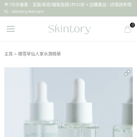
🤎7月份優惠：潔面/卸妝/罐裝面膜2件82折＋加購產品✨詳情請參閱
IG : skintory.skincare
0
主頁
積雪草仙人掌水潤精華