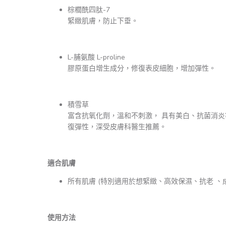
棕櫚酰四肽-7
緊緻肌膚，防止下垂。
L-脯氨酸 L-proline
膠原蛋白增生成分，修復表皮細胞，增加彈性。
積雪草
富含抗氧化劑，溫和不刺激， 具有美白、抗菌消炎
復彈性，深受⽪膚科醫⽣推薦。
適合肌膚
所有肌膚 (特別適用於想緊緻、高效保濕、抗老 、
使用方法