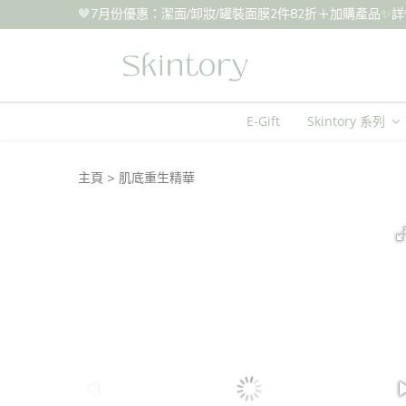
🤎7月份優惠：潔面/卸妝/罐裝面膜2件82折＋加購產品✨詳情請參閱IG 
E-Gift
Skintory 系列
主頁
肌底重生精華