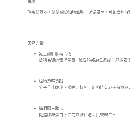
質地
輕柔易吸收，淡淡葡萄柚精油味，保濕度高，可配合療程
天然力量
氨基酸胜肽複合物
被稱為類肉毒桿菌素 | 減緩臉部的魚尾紋，舒緩
植物透明質酸
分子量比較小，滲透力較強，能夠持久發揮保濕效
棕櫚醯三肽-5
促進膠原蛋白，彈力纖維和透明質酸增生。