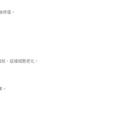
後修復。
表情紋，延緩細胞老化。
果。