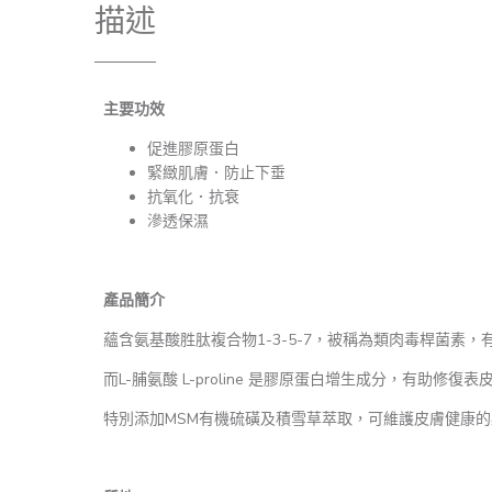
描述
主要功效
促進膠原蛋白
緊緻肌膚．防止下垂
抗氧化．抗衰
滲透保濕
產品簡介
蘊含氨基酸胜肽複合物1-3-5-7，被稱為類肉毒桿菌素
而L-脯氨酸 L-proline 是膠原蛋白增生成分，
特別添加MSM有機硫磺及積雪草萃取，可維護皮膚健康