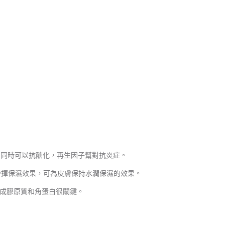
; 同時可以抗醣化，再生因子幫對抗炎症。
持久發揮保濕效果，可為皮膚保持水潤保濕的效果。
合成膠原質和角蛋白很關鍵。