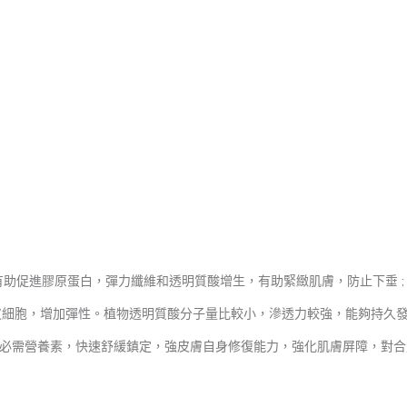
，有助促進膠原蛋白，彈力纖維和透明質酸增生，有助緊緻肌膚，防止下垂 
有助修復表皮細胞，增加彈性。植物透明質酸分子量比較小，滲透力較強，能夠
的必需營養素，快速舒緩鎮定，強皮膚自身修復能力，強化肌膚屏障，對