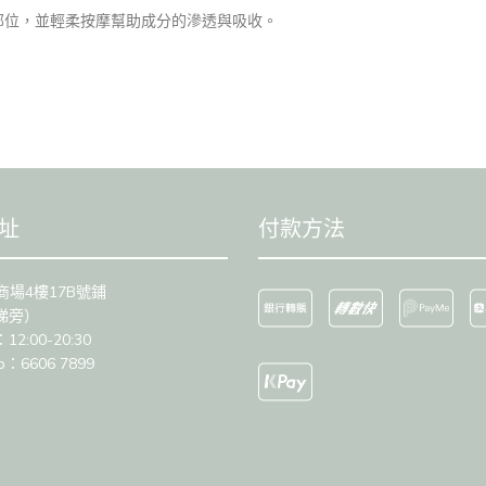
部位，並輕柔按摩幫助成分的滲透與吸收。
址
付款方法
商場4樓17B號鋪
梯旁）
2:00-20:30
p：6606 7899