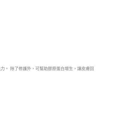
能⼒。 除了修護外，可幫助膠原蛋⽩增⽣，讓⽪膚回