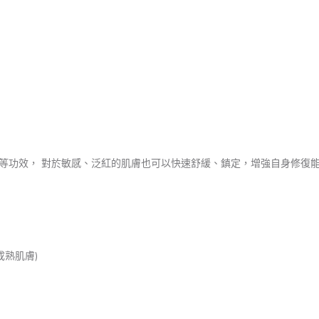
等功效， 對於敏感、泛紅的肌膚也可以快速舒緩、鎮定，增強⾃⾝修復
成熟肌膚)