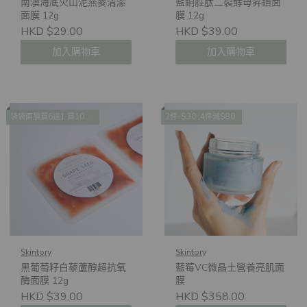
南澳海底火山泥燕麥清潔
藍銅胜肽二裂酵母昇鑽面
面膜 12g
膜 12g
HKD $29.00
HKD $39.00
加入購物車
加入購物車
袋袋面膜買6送1 買10送2 買14送4
2件-$30 ,4件減$80
Skintory
Skintory
黑葡萄籽白藜蘆醇超抗氧
藍莓VC微晶土營養亮肌面
酶面膜 12g
膜
HKD $39.00
HKD $358.00