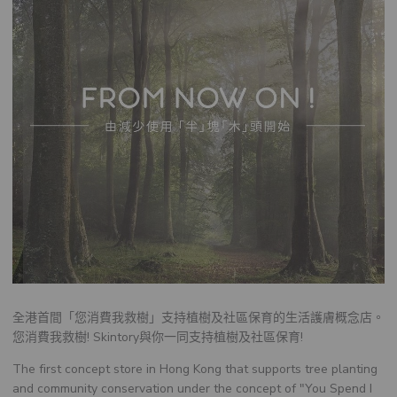
全港首間「您消費我救樹」支持植樹及社區保育的生活護膚概念店。
您消費我救樹! Skintory與你一同支持植樹及社區保育!
The first concept store in Hong Kong that supports tree planting
and community conservation under the concept of "You Spend I