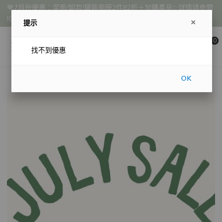
🤎7月份優惠：潔面/卸妝/罐裝面膜2件82折＋加購產品✨詳情請參閱
IG : skintory.skincare
提示
0
找不到優惠
OK