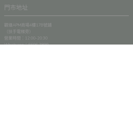
門市地址
觀塘APM商場4樓17B號鋪
（扶手電梯旁）
營業時間：12:00-20:30
Whatsapp：6606 7899
付款方法
關注我們